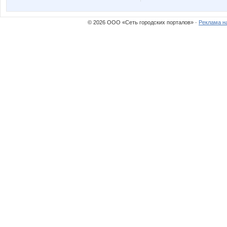
Valletta
Viki28
© 2026 ООО «Сеть городских порталов» ·
Реклама н
anaida
androle
cornflour
enotVK
lala88
lediX
miss Kate
musika