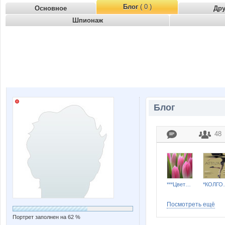
Блог
( 0 )
Основное
Др
Шпионаж
Блог
48
***Цветы***
*КОЛГО
Посмотреть ещё
Портрет заполнен на 62 %