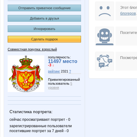
Butterfly85
Ca
Этот блог
Отправить приватное сообщение
блогеров
.
Добавить в друзья
Игнорировать
Iskra_Vesna
Julin
Посетит
Сделать подарок
Совместная покупка: взрослый
LisenokM
Lissa*
популярность:
Посмотре
11497 место
-3 ↓
рейтинг
2321
?
Привилегированный
пользователь
5
Nirkova
Noatel
уровня
Статистика портрета:
Shark1
Siaga
сейчас просматривают портрет - 0
зарегистрированные пользователи
посетившие портрет за 7 дней - 0