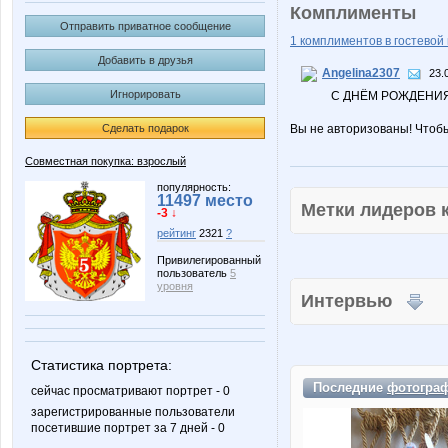
Комплименты
Отправить приватное сообщение
1 комплиментов в гостевой 
Добавить в друзья
Angelina2307
23.
Игнорировать
С ДНЁМ РОЖДЕНИЯ
Сделать подарок
Вы не авторизованы! Чтоб
Совместная покупка: взрослый
популярность:
11497 место
Метки лидеров
-3 ↓
рейтинг
2321
?
Привилегированный
пользователь
5
уровня
Интервью
Статистика портрета:
Последние
фотогра
сейчас просматривают портрет - 0
зарегистрированные пользователи
посетившие портрет за 7 дней - 0